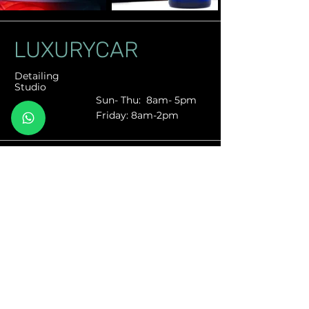
LUXURYCAR
Detailing
Studio
Sun- Thu: 8am- 5pm
Friday: 8am-2pm
Contact Us
Call to mobile or WhatsApp
📲
053-4444136
Kiryat Bialik,road Acre 194