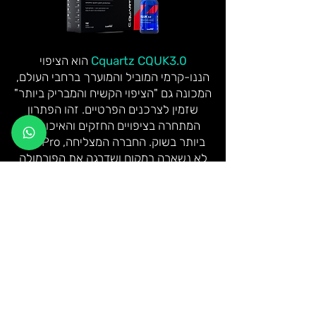
Cquartz CQUK3.0
הוא הציפוי
הננו-קרמי המוביל והמוערך ברחבי העולם,
המכונה גם "הציפוי הקשיח והמבריק ביותר"
שזמין לצרכנים הפרטיים. זהו הפתרון
המתחרה בציפויים החזקים והאיכותיים
ביותר בשוק. החברה המצליחה, CarPro,
לא נשארה במקום ושדרגה את הפורמולה
לגרסה 3.0 שמובילה לגבהים חדשים
לחלוטין!
תכונות עיקריות:
יכולת התנגדות מטורפת
Cquartz CQUK3.0 מתמודד בצורה
מרשימה עם כימיכלים, מלחים, נזקים
סביבתיים ומעניק הגנה מצויינת גם מפני