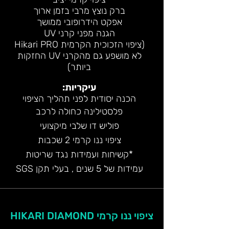
ברק נוצץ מרבי בזמן ארוך
אפקט הידרופובי ממושך
הגנה מפני קרני UV
(ציפוי הזכוכית הקרמית Hikari PRO
לא מושפע גם מהקרני UV החזקות
ביותר
)
עיקריות:
הכנה יסודית ל
פני תהליך הציפוי
פלס
טילינה
כחולה לרכב
פוליש דו שלבי מיקצועי
ציפוי ננו קרמי 2 שכבות
*קשיחות ועמידות
נגד שריטות
עמידות של 5 שנים , בעלי תקן SGS
ציפוי ננו קרמי HIKARI DIAMOND