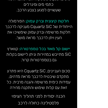
כתמי מים ומינרלים
שעשויים לפגוע בצבע הרכב.
חלקות קיצונית וברק עמוק:
הפורמולה
הייחודית של Cquartz SiC מעניקה לרכבך
חלקות מרשימה וברק עמוק שימשיכו את
העין ויתן לרכבך מראה מושך.
יישום קל מאוד בכל טמפרטורה:
קווארץ
SiC מתייבש במהירות וניתן ליישום בקלות
גם בטמפרטורות קרור.
סכום העניינים, Cquartz SiC היא פתרון
מתקדם שיבטיח לרכבך מראה מדהים,
עמידות כימית מרשימה והגנה מרבית. כל
זאת עם קלות שימוש והתקנה מהירה
הכנה יסודית לפני תהליך הציפוי
פלסטילינה כחולה לרכב