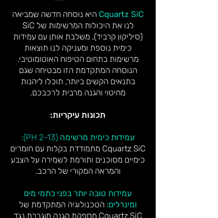
Cquartz SiC
היא נוסחה חדשה שמביאה
לנו את היכולות המרשימות של SiC
(סיליקון קרביד), משלבת אותן עם עמידות
כימית נוספת ומעניקה לנו תוצאות
מרשימות בתחום הטיפוח האוטומוטיבי.
הנוסחה המתקדמת הזו מבטיחה שגם
בתנאים הקשים ביותר, תוכלו ליהנות
מחיטוי והגנה מרבית לרכבכם.
תכונות עיקריות:
עמידות כימית מרשימה
(PH 2-13):
Cquartz SiC מתמודדת בקלות עם חומרים
כימיים מסוכנים ותורמת לשמירה על הצבע
והמראה המקורי של הרכב.
עמידות טובה יותר בפני כתמי מים
ומינרלים:
הטכנולוגיה המתקדמת של
Cquartz SiC מספקת הגנה מוגברת נגד