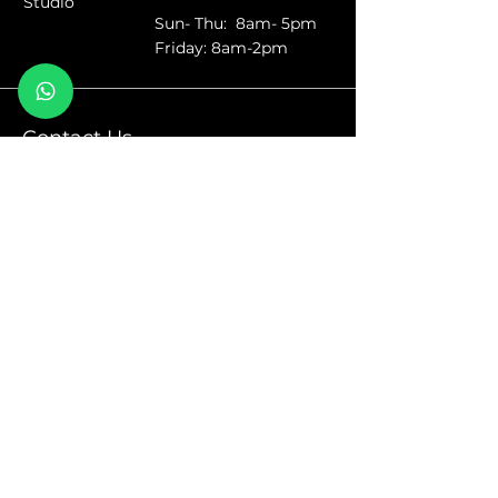
Studio
Sun- Thu: 8am- 5pm
Friday: 8am-2pm
Contact Us
Call to mobile or WhatsApp
📲
053-4444136
Kiryat Bialik,road Acre 194
כביש עכו 194, קריית ביאליק (קריון)
We would love to see you as a part of our Auto Community