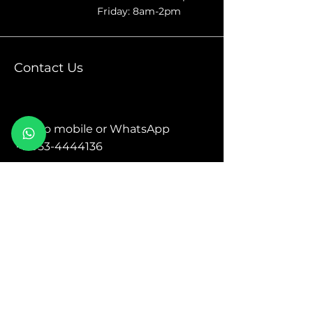
Friday: 8am-2pm
Contact Us
Call to mobile or WhatsApp
📲
053-4444136
Kiryat Bialik,road Acre 194
כביש עכו 194, קריית ביאליק (קריון)
We would love to see you as a part of our Auto Community