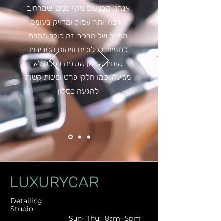
אנחנו מבצעים ניקוי פנימי שמרחיב
הרבה יותר עמוק ומדויק בעומק
הפנים של הרכב. זה כולל הסרת
כתמים, לכלוכים וזיהום מסביבות
שונות שבהן שטיפה רגילה לא
מגיעה, כמו חלקי פרט ופינות קשות
להגעה בסלון
LUXURYCAR
Detailing
Studio
Sun- Thu: 8am- 5pm